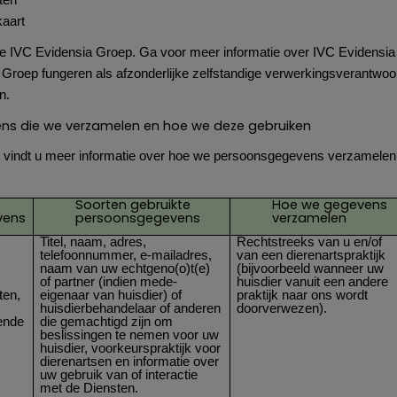
ten
kaart
de IVC Evidensia Groep. Ga voor meer informatie over IVC Evidensi
 Groep fungeren als afzonderlijke zelfstandige verwerkingsverantwoo
n.
ns die we verzamelen en hoe we deze gebruiken
l vindt u meer informatie over hoe we persoonsgegevens verzamelen
Soorten gebruikte
Hoe we gegevens
vens
persoonsgegevens
verzamelen
Titel, naam, adres,
Rechtstreeks van u en/of
telefoonnummer, e-mailadres,
van een dierenartspraktijk
naam van uw echtgeno(o)t(e)
(bijvoorbeeld wanneer uw
of partner (indien mede-
huisdier vanuit een andere
ten,
eigenaar van huisdier) of
praktijk naar ons wordt
huisdierbehandelaar of anderen
doorverwezen).
ende
die gemachtigd zijn om
beslissingen te nemen voor uw
huisdier, voorkeurspraktijk voor
dierenartsen en informatie over
uw gebruik van of interactie
met de Diensten.