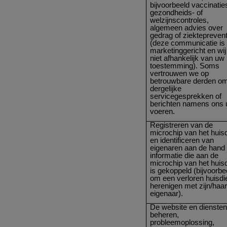
bijvoorbeeld vaccinatie
gezondheids- of
welzijnscontroles,
algemeen advies over
gedrag of ziekteprevent
(deze communicatie is 
marketinggericht en wij 
niet afhankelijk van uw
toestemming). Soms
vertrouwen we op
betrouwbare derden o
dergelijke
servicegesprekken of
berichten namens ons u
voeren.
Registreren van de
microchip van het huisd
en identificeren van
eigenaren aan de hand
informatie die aan de
microchip van het huisd
is gekoppeld (bijvoorbe
om een verloren huisdie
herenigen met zijn/haa
eigenaar).
De website en dienste
beheren,
probleemoplossing,