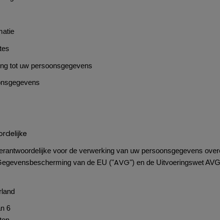
matie
tes
ing tot uw persoonsgegevens
oonsgegevens
rdelijke
verantwoordelijke voor de verwerking van uw persoonsgegevens ove
AVG
Gegevensbescherming van de EU ("
") en de Uitvoeringswet AV
rland
an 6