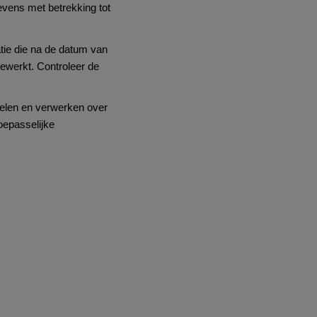
evens met betrekking tot
atie die na de datum van
gewerkt. Controleer de
melen en verwerken over
oepasselijke