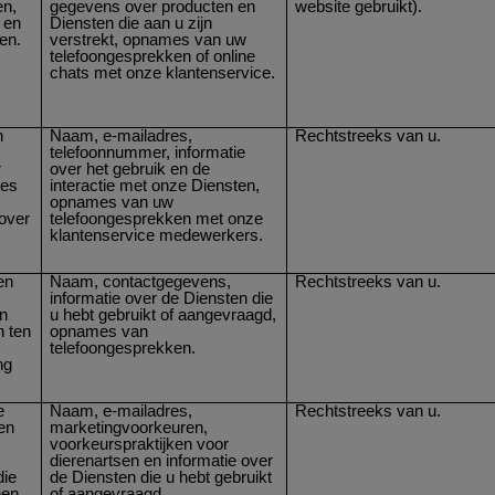
en,
gegevens over producten en
website gebruikt).
 en
Diensten die aan u zijn
en.
verstrekt, opnames van uw
telefoongesprekken of online
chats met onze klantenservice.
n
Naam, e-mailadres,
Rechtstreeks van u.
telefoonnummer, informatie
r
over het gebruik en de
tes
interactie met onze Diensten,
opnames van uw
over
telefoongesprekken met onze
klantenservice medewerkers.
en
Naam, contactgegevens,
Rechtstreeks van u.
informatie over de Diensten die
en
u hebt gebruikt of aangevraagd,
n ten
opnames van
telefoongesprekken.
ng
e
Naam, e-mailadres,
Rechtstreeks van u.
ren
marketingvoorkeuren,
voorkeurspraktijken voor
dierenartsen en informatie over
die
de Diensten die u hebt gebruikt
nen
of aangevraagd.