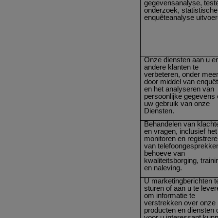
gegevensanalyse, test
onderzoek, statistische
enquêteanalyse uitvoer
Onze diensten aan u e
andere klanten te
verbeteren, onder mee
door middel van enquê
en het analyseren van
persoonlijke gegevens 
uw gebruik van onze
Diensten.
Behandelen van klacht
en vragen, inclusief het
monitoren en registrer
van telefoongesprekke
behoeve van
kwaliteitsborging, traini
en naleving.
U marketingberichten t
sturen of aan u te leve
om informatie te
verstrekken over onze
producten en diensten 
voor u interessant kun