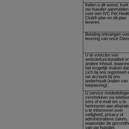
Indien u dit wenst, kunt
uw huisdier aanmelden
voor een IVC Pet Healt
Club®-plan en dit plan
leveren.
Betaling ontvangen voo
levering van onze Dien
U te voorzien van
websitefunctionaliteit e
andere inhoud, waaron
het mogelijk maken dat
zich bij ons registreert 
uw account bij ons
onderhoudt (indien van
toepassing).
U service mededelinge
verstrekken via telefoo
sms of e-mail om u te
herinneren aan afsprak
u te informeren over
veiligheid, privacy of
administratieve zaken,
waaronder de gezondh
van uw huisdier,