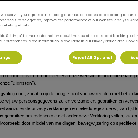
D
 “Accept All” you agree to the storing and use of cookies and tracking technol
 privacyverklaring
enhance site navigation, improve the performance of our website, analyse web
marketing efforts.
okie Settings” for more information about the use of cookies and tracking tec
Januari 2026
our preferences. More information is available in our Privacy Notice and Cookie 
 ("wij", "onze", "ons") zet zich in voor de bescherming van uw pers
tings
Reject All Optional
Acc
Verklaring
 ("
") wordt uitgelegd hoe wij informatie over u verzamelen
deze informatie kunnen delen en welke rechten u heeft. Deze Verklar
op u met ons communiceert, via onze website, in onze dierenartspra
Diensten
(onze "
").
gvuldig door, zodat u op de hoogte bent van uw rechten met betrekki
e wij uw persoonsgegevens zullen verzamelen, gebruiken en verwer
 aanvullende privacyverklaringen en beleidsregels die wij van tijd tot
gebruiken om redenen die niet onder deze Verklaring vallen, zullen 
bijvoorbeeld door middel van meldingen, bewegwijzering op specifieke 