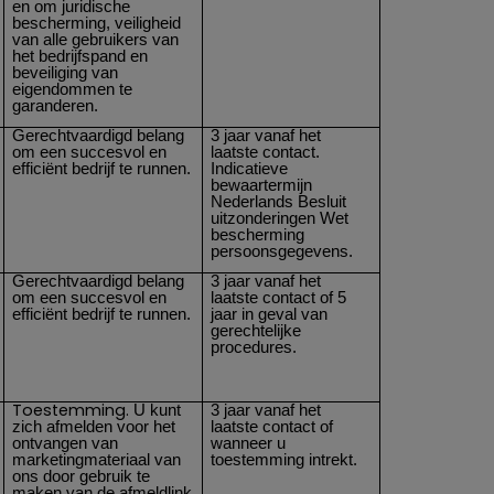
en om juridische
bescherming, veiligheid
van alle gebruikers van
het bedrijfspand en
beveiliging van
eigendommen te
garanderen.
Gerechtvaardigd belang
3 jaar vanaf het
om een succesvol en
laatste contact.
efficiënt bedrijf te runnen.
Indicatieve
bewaartermijn
Nederlands Besluit
uitzonderingen Wet
bescherming
persoonsgegevens.
Gerechtvaardigd belang
3 jaar vanaf het
om een succesvol en
laatste contact of 5
efficiënt bedrijf te runnen.
jaar in geval van
gerechtelijke
procedures.
Toestemming.
U kunt
3 jaar vanaf het
zich afmelden voor het
laatste contact of
ontvangen van
wanneer u
marketingmateriaal van
toestemming intrekt.
ons door gebruik te
maken van de afmeldlink