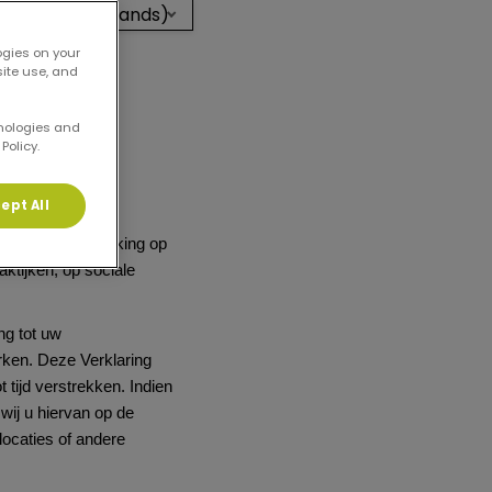
utch (Netherlands)
ogies on your
site use, and
hnologies and
Policy.
oonsgegevens.
ept All
, gebruiken en
ing heeft betrekking op
ktijken, op sociale
ng tot uw
ken. Deze Verklaring
 tijd verstrekken. Indien
wij u hiervan op de
locaties of andere