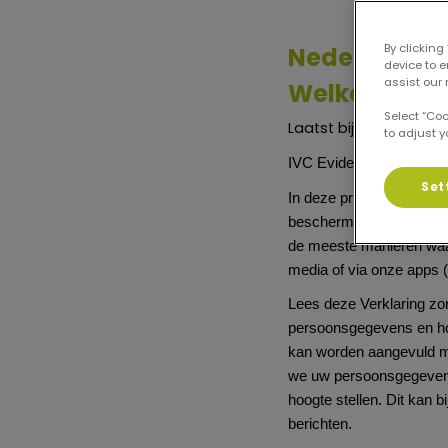
By clicking
Nederlandse
device to 
assist our 
Welkom
Select “Co
Laatst bijgewerkt: 25 
to adjust y
IVC Evidensia Nederland
Set
In deze privacyverklaring
beschermen, met wie wij 
de meeste manieren waar
media of via onze apps 
Lees deze Verklaring zor
persoonsgegevens en ho
kan worden aangevuld met
we uw persoonsgegevens 
hoogte stellen. Dit kan 
berichten.