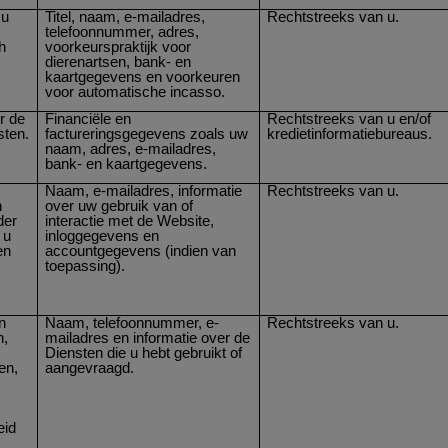
 u
Titel, naam, e-mailadres,
Rechtstreeks van u.
telefoonnummer, adres,
h
voorkeurspraktijk voor
dierenartsen, bank- en
kaartgegevens en voorkeuren
voor automatische incasso.
r de
Financiële en
Rechtstreeks van u en/of
sten.
factureringsgegevens zoals uw
kredietinformatiebureaus.
naam, adres, e-mailadres,
bank- en kaartgegevens.
Naam, e-mailadres, informatie
Rechtstreeks van u.
n
over uw gebruik van of
der
interactie met de Website,
 u
inloggegevens en
en
accountgegevens (indien van
toepassing).
n
Naam, telefoonnummer, e-
Rechtstreeks van u.
n,
mailadres en informatie over de
Diensten die u hebt gebruikt of
en,
aangevraagd.
eid