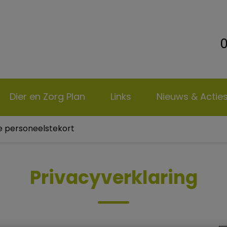
0
kliniek de Dierenbus
Dier en Zorg Plan
Links
Nieuws & Actie
ege personeelstekort
Privacyverklaring