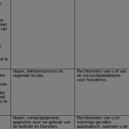
s,
ie
niet
zijn
m
it te
Naam, telefoonnummer en
Rechtstreeks van u of van
ier
regionale locatie.
de microchipdatabases
voor huisdieren.
 van
ier
eld
r te
r
n
Naam, contactgegevens,
Rechtstreeks van u (in
gegevens over uw gebruik van
sommige gevallen
de website en Diensten,
automatisch, wanneer u de